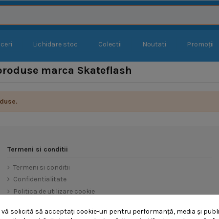
ceri
Lichidare stoc
Colectii
Noutati
Promoții
 produse marca Skateflash
duse.
Termeni si conditii
Termeni si conditii
Confidentialitate
Politica de utilizare cookie
Returnarea produselor
ă solicită să acceptați cookie-uri pentru performanță, media și public
Retragere din contract