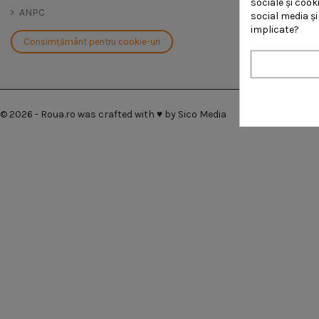
sociale și cooki
ANPC
social media ș
implicate?
Consimțământ pentru cookie-uri
© 2026 - Roua.ro was crafted with ♥ by Sico Media