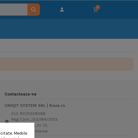
Contacteaza-ne
UNIQIT SYSTEM SRL | Roua.ro
CUI: RO31306086
Reg. Com. J33/184/2013
Str. Biruinței, nr. 13,
Suceava, Romania
itate. Mediile