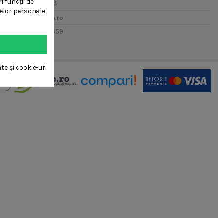
i funcții de
0724 102 103
telor personale
sales@roua.ro
0330 809 659
ate și cookie-uri
WhatsApp
Suntem online!
Bună! 👋 Cu ce te putem ajuta? Scrie-
ne pe WhatsApp și îți răspundem cât
mai repede!
📞 +40724102103