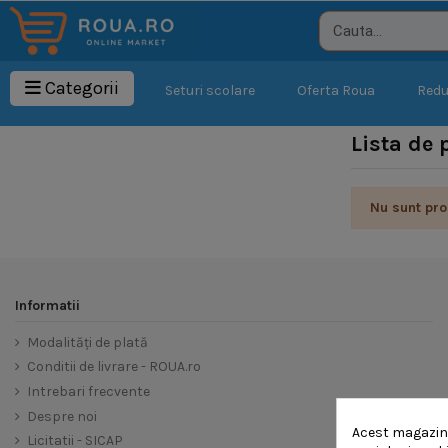
Categorii
Seturi scolare
Oferta Roua
Redu
Lista de
Nu sunt pro
Informatii
Modalități de plată
Conditii de livrare - ROUA.ro
Intrebari frecvente
Despre noi
Acest magazin v
Licitatii - SICAP